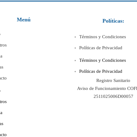
Menú
Políticas:
o
Términos y Condiciones
tros
Políticas de Privacidad
da
Términos y Condiciones
as
Políticas de Privacidad
acto
Registro Sanitario
Aviso de Funcionamiento COF
o
2511025006D00057
tros
da
as
acto