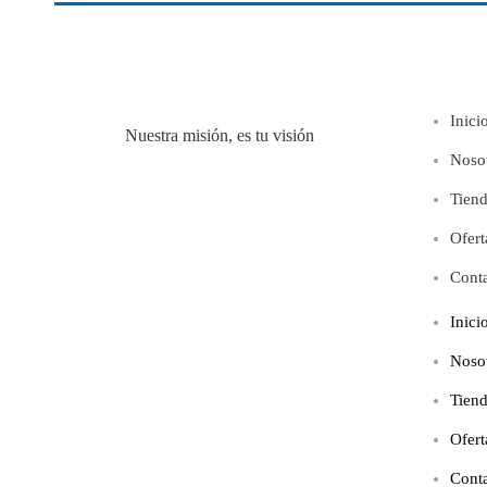
Inici
Nuestra misión, es tu visión
Noso
Tien
Ofert
Cont
Inici
Noso
Tien
Ofert
Cont