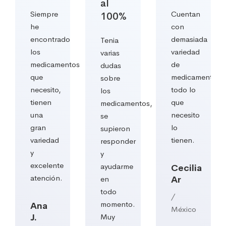
al
Siempre
Cuentan
100%
he
con
encontrado
demasiada
Tenia
los
variedad
varias
medicamentos
de
dudas
os,
que
medicamentos,
sobre
necesito,
todo lo
los
tienen
que
medicamentos,
una
necesito
se
gran
lo
supieron
variedad
tienen.
responder
y
y
excelente
ayudarme
Cecilia
atención.
en
Ar
todo
/
momento.
Ana
México
J.
Muy