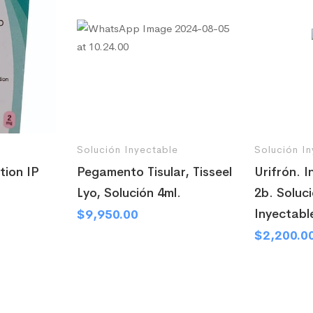
e
Solución Inyectable
Solución In
tion IP
Pegamento Tisular, Tisseel
Urifrón. I
Lyo, Solución 4ml.
2b. Soluci
Inyectabl
$
9,950.00
$
2,200.0