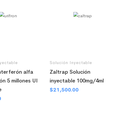
yectable
Solución Inyectable
nterferón alfa
Zaltrap Solución
ón 5 millones UI
inyectable 100mg/4ml
e
$
21,500.00
0