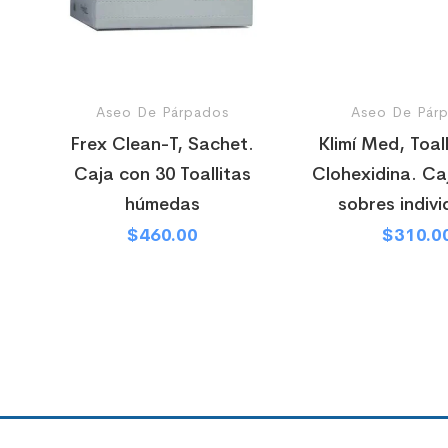
Aseo De Párpados
Aseo De Pár
Frex Clean-T, Sachet.
Klimí Med, Toal
Caja con 30 Toallitas
Clohexidina. Ca
húmedas
sobres indivi
$
460.00
$
310.0