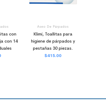
pados
Aseo De Párpados
litas con
Klimí, Toallitas para
ja con 14
higiene de párpados y
duales
pestañas 30 piezas.
0
$
415.00