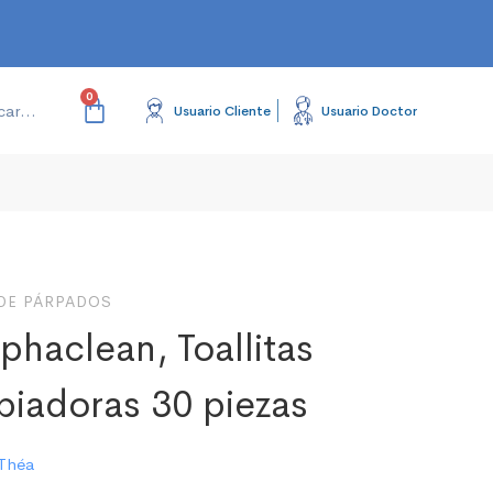
Usuario Cliente
Usuario Doctor
DE PÁRPADOS
phaclean, Toallitas
piadoras 30 piezas
Théa