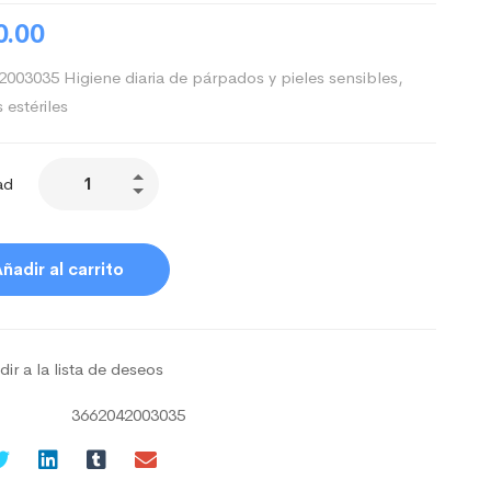
0.00
003035 Higiene diaria de párpados y pieles sensibles,
s estériles
ad
ñadir al carrito
ir a la lista de deseos
3662042003035