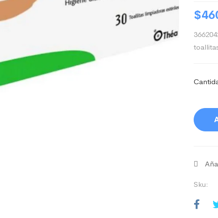
$
46
3662042
toallita
Cantid
A
Añad
Sku: