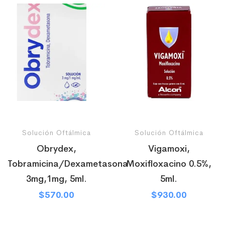
Solución Oftálmica
Solución Oftálmica
Obrydex,
Vigamoxi,
Tobramicina/Dexametasona
Moxifloxacino 0.5%,
3mg,1mg, 5ml.
5ml.
$
570.00
$
930.00