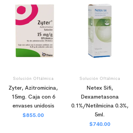
Solución Oftálmica
Solución Oftálmica
Zyter, Azitromicina,
Netex Sifi,
15mg. Caja con 6
Dexametasona
envases unidosis
0.1%/Netilmicina 0.3%,
5ml.
$
855.00
$
740.00