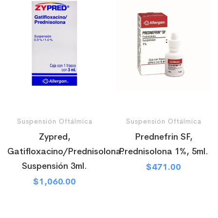
Suspensión Oftálmica
Suspensión Oftálmica
Zypred,
Prednefrin SF,
Gatifloxacino/Prednisolona.
Prednisolona 1%, 5ml.
Suspensión 3ml.
$
471.00
$
1,060.00