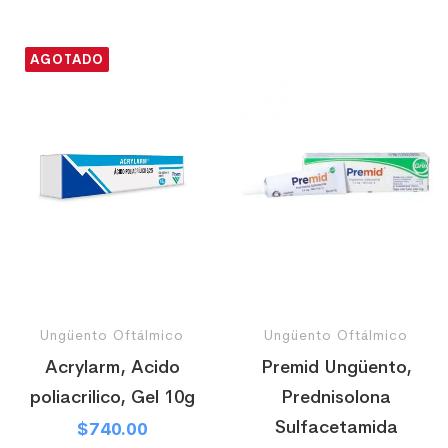
AGOTADO
Ungüento Oftálmico
Ungüento Oftálmico
Acrylarm, Acido
Premid Ungüento,
poliacrilico, Gel 10g
Prednisolona
Sulfacetamida
$
740.00