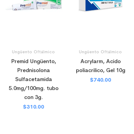
Ungüento Oftálmico
Ungüento Oftálmico
Premid Ungüento,
Acrylarm, Acido
Prednisolona
poliacrilico, Gel 10g
Sulfacetamida
$
740.00
5.0mg/100mg. tubo
con 3g.
$
310.00