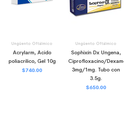
Ungüento Oftálmico
Ungüento Oftálmico
Acrylarm, Acido
Sophixín Dx Ungena,
poliacrilico, Gel 10g
Ciprofloxacino/Dexame
3mg/1mg. Tubo con
$
740.00
3.5g.
$
650.00