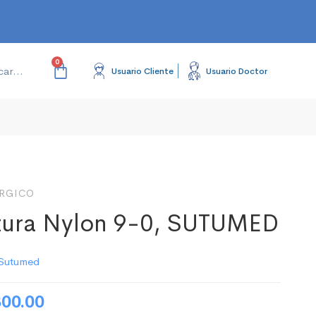
Usuario Cliente
Usuario Doctor
RGICO
tura Nylon 9-0, SUTUMED
Sutumed
800.00