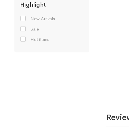
Highlight
New Arrivals
Sale
Hot items
Revie