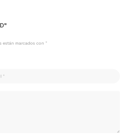
ED"
os están marcados con
*