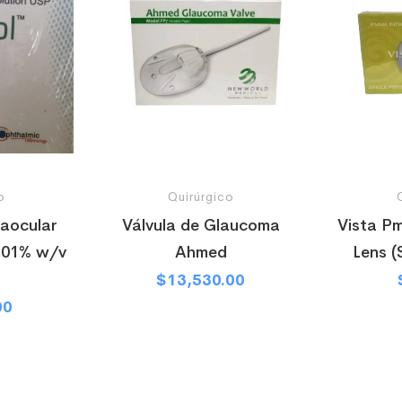
o
Quirúrgico
raocular
Válvula de Glaucoma
Vista Pm
0.01% w/v
Ahmed
Lens (
$
13,530.00
00