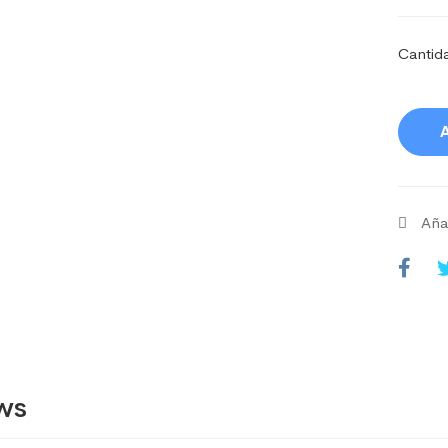
Cantid
A
Añad
ws