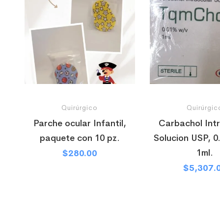
Quirúrgico
Quirúrgic
Parche ocular Infantil,
Carbachol Int
paquete con 10 pz.
Solucion USP, 
1ml.
$
280.00
$
5,307.