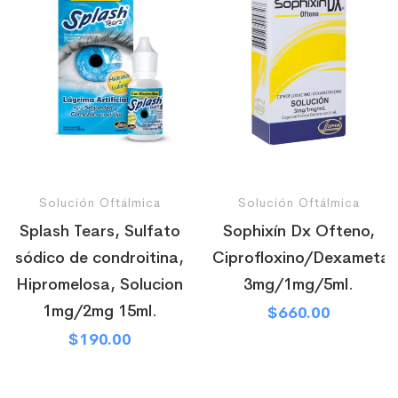
Solución Oftálmica
Solución Oftálmica
Splash Tears, Sulfato
Sophixín Dx Ofteno,
sódico de condroitina,
Ciprofloxino/Dexameta
Hipromelosa, Solucion
3mg/1mg/5ml.
1mg/2mg 15ml.
$
660.00
$
190.00